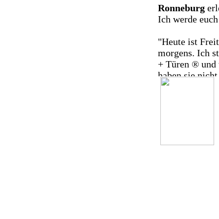
Ronneburg
erl
Ich werde euch
"Heute ist Frei
morgens. Ich s
+ Türen ® und 
haben sie nicht
kurzen Moment 
den Weg nach 
wir die Staatli
total begeister
größerem Gelän
spielen und zu
Sandkasten und
hat die Schule 
Schule würde i
Der Hausmeiste
und bevor wir i
Schulgartenleh